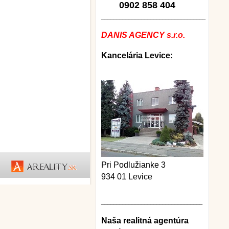
0902 858 404
__________________________________
DANIS AGENCY s.r.o.
Kancelária Levice:
Pri Podlužianke 3
934 01 Levice
_________________________________
Naša realitná agentúra