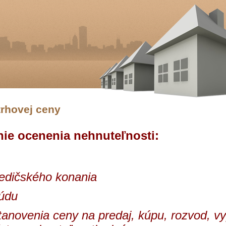
trhovej ceny
ie ocenenia nehnuteľnosti:
dedičského konania
súdu
tanovenia ceny na predaj, kúpu, rozvod, v