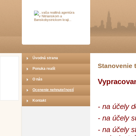
Úvodná strana
Stanovenie 
Ponuka realít
O nás
Vypracovan
Ocenenie nehnuteľností
Kontakt
-
na účely 
-
na účely 
- n
a účely s