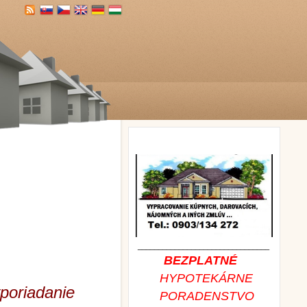
________________________________
BEZPLATNÉ
HYPOTEKÁRNE
yporiadanie
PORADEN
STVO