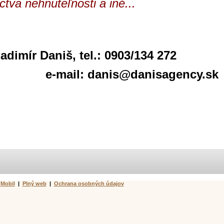
ctva nehnuteľnosti a iné...
adimír Daniš, tel.: 0903/134 272
: danis@danisagency.sk
Mobil
|
Plný web
|
Ochrana osobných údajov