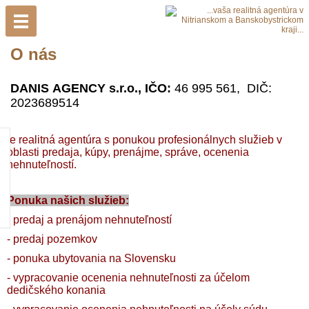
O nás
DANIS AGENCY s.r.o., IČO:
46 995 561,
DIČ:
2023689514
je realitná agentúra s ponukou profesionálnych služieb v
oblasti predaja, kúpy, prenájme, správe, ocenenia
nehnuteľností.
Ponuka našich služieb:
- predaj a prenájom nehnuteľností
- predaj pozemkov
- ponuka ubytovania na Slovensku
- vypracovanie ocenenia nehnuteľnosti za účelom
dedičského konania