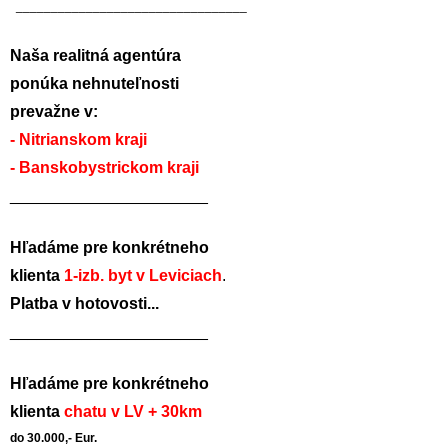
_________________________________
Naša realitná agentúra
ponúka nehnuteľnosti
prevažne v:
- Nitrianskom kraji
- Banskobystrickom kraji
______________________
Hľadáme pre konkrétneho
klienta
1-izb. byt v Leviciach
.
Platba v hotovosti...
______________________
Hľadáme pre konkrétneho
klienta
chatu v LV + 30km
do 30.000,- Eur.