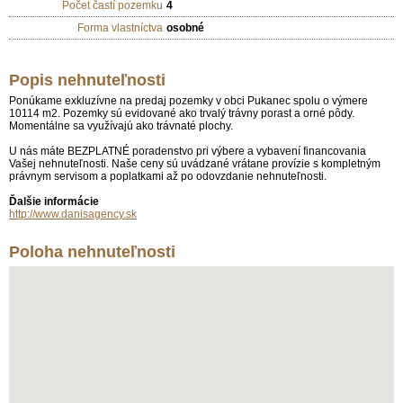
Počet častí pozemku
4
Forma vlastníctva
osobné
Popis nehnuteľnosti
Ponúkame exkluzívne na predaj pozemky v obci Pukanec spolu o výmere
10114 m2. Pozemky sú evidované ako trvalý trávny porast a orné pôdy.
Momentálne sa využívajú ako trávnaté plochy.
U nás máte BEZPLATNÉ poradenstvo pri výbere a vybavení financovania
Vašej nehnuteľnosti. Naše ceny sú uvádzané vrátane provízie s kompletným
právnym servisom a poplatkami až po odovzdanie nehnuteľnosti.
Ďalšie informácie
http://www.danisagency.sk
Poloha nehnuteľnosti