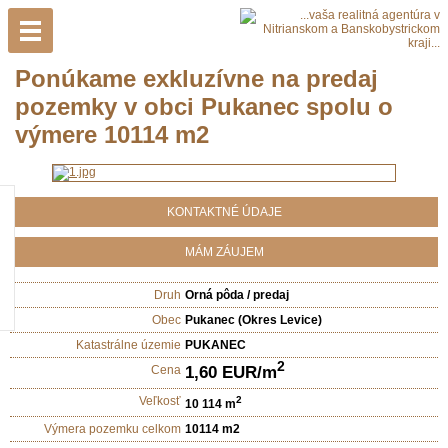
Ponúkame exkluzívne na predaj
pozemky v obci Pukanec spolu o
výmere 10114 m2
KONTAKTNÉ ÚDAJE
MÁM ZÁUJEM
Druh
Orná pôda / predaj
Obec
Pukanec (Okres Levice)
Katastrálne územie
PUKANEC
2
1,60 EUR/m
Cena
Veľkosť
2
10 114 m
Výmera pozemku celkom
10114 m2